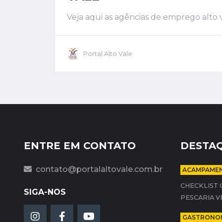
Veja aqui as agências de emprego alto 
Portal Alto Vale
ENTRE EM CONTATO
DESTA
contato@portalaltovale.com.br
ACAMPAMEN
CHECKLIST 
SIGA-NOS
PESCARIA V
GASTRONO