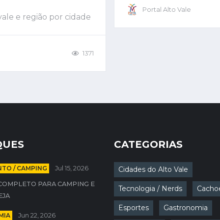
Portal Alto Vale
vale e região por cidade
1371
QUES
CATEGORIAS
TO / CAMPING
Jul 15, 2026
Cidades do Alto Vale
COMPLETO PARA CAMPING E
Tecnologia / Nerds
Cachoe
EJA
Esportes
Gastronomia
MIA
Jun 22, 2026