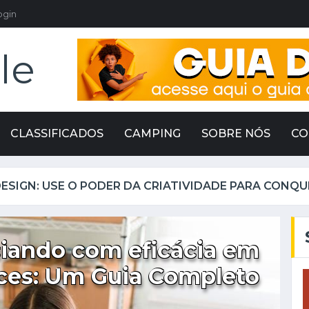
ogin
le
CLASSIFICADOS
CAMPING
SOBRE NÓS
CO
iando com eficácia em
ces: Um Guia Completo