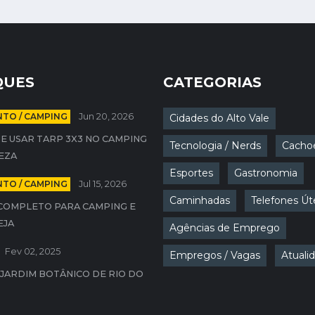
QUES
CATEGORIAS
TO / CAMPING
Jun 20, 2026
Cidades do Alto Vale
E USAR TARP 3X3 NO CAMPING
Tecnologia / Nerds
Cachoe
EZA
Esportes
Gastronomia
TO / CAMPING
Jul 15, 2026
Caminhadas
Telefones Út
COMPLETO PARA CAMPING E
EJA
Agências de Emprego
Fev 02, 2025
Empregos / Vagas
Atuali
JARDIM BOTÂNICO DE RIO DO