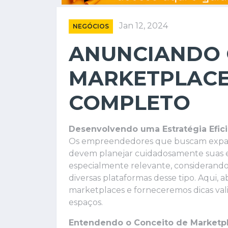
Jan 12, 2024
NEGÓCIOS
ANUNCIANDO 
MARKETPLACE
COMPLETO
Desenvolvendo uma Estratégia Efici
Os empreendedores que buscam expand
devem planejar cuidadosamente suas es
especialmente relevante, considerando
diversas plataformas desse tipo. Aqui, 
marketplaces e forneceremos dicas val
espaços.
Entendendo o Conceito de Marketp