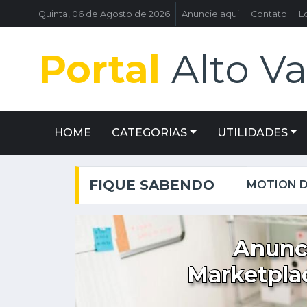
Quinta, 06 de Agosto de 2026
Anuncie aqui
Contato
L
Portal
Alto Va
HOME
CATEGORIAS
UTILIDADES
FIQUE SABENDO
MOTION DESIGN: USE O PODER DA CRIATIVIDADE PARA CONQUISTAR ENGAJAMENTO NAS REDES SOCIAIS!
ia em
Anunc
pleto
Marketpla