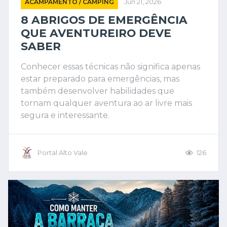
ACAMPAMENTO / CAMPING
Jun 21, 2026
8 ABRIGOS DE EMERGÊNCIA
QUE AVENTUREIRO DEVE
SABER
Conhecer essas técnicas não significa apenas
estar preparado para emergências, mas
também desenvolver habilidades que
tornam qualquer aventura ao ar livre mais
segura e interessante.
Portal Alto Vale
126