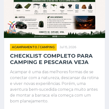
ACAMPAMENTO / CAMPING
Jul 15, 2026
CHECKLIST COMPLETO PARA
CAMPING E PESCARIA VEJA
Acampar é uma das melhores formas de se
conectar com a natureza, descansar da rotina
e viver novas experiências. Porém, uma
aventura bem-sucedida começa muito antes
de montar a barraca: ela começa com um
bom planejamento.