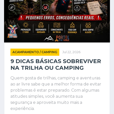
ACAMPAMENTO / CAMPING
Jul 22, 2026
9 DICAS BÁSICAS SOBREVIVER
NA TRILHA OU CAMPING
Quem gosta de trilhas, camping e aventuras
ao ar livre sabe que a melhor forma de evitar
problemas é estar preparado. Com algumas
atitudes simples, você aumenta sua
segurança e aproveita muito mais a
experiência.