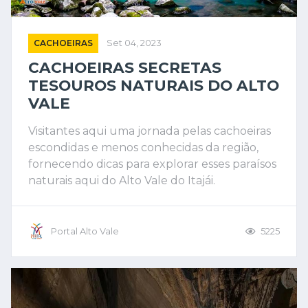
CACHOEIRAS
Set 04, 2023
CACHOEIRAS SECRETAS
TESOUROS NATURAIS DO ALTO
VALE
Visitantes aqui uma jornada pelas cachoeiras
escondidas e menos conhecidas da região,
fornecendo dicas para explorar esses paraísos
naturais aqui do Alto Vale do Itajái.
Portal Alto Vale
5225