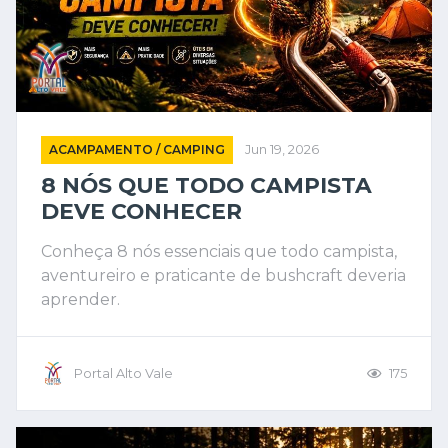
ACAMPAMENTO / CAMPING
Jun 19, 2026
8 NÓS QUE TODO CAMPISTA
DEVE CONHECER
Conheça 8 nós essenciais que todo campista,
aventureiro e praticante de bushcraft deveria
aprender.
Portal Alto Vale
175