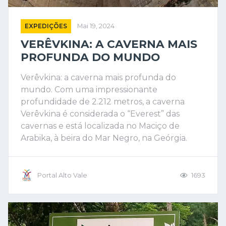
EXPEDIÇÕES
Mai 19, 2024
VERÊVKINA: A CAVERNA MAIS
PROFUNDA DO MUNDO
Verêvkina: a caverna mais profunda do
mundo. Com uma impressionante
profundidade de 2.212 metros, a caverna
Verêvkina é considerada o “Everest” das
cavernas e está localizada no Maciço de
Arabika, à beira do Mar Negro, na Geórgia.
Portal Alto Vale
1693