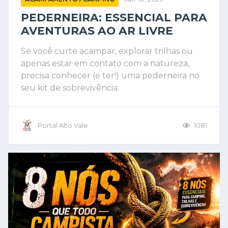
PEDERNEIRA: ESSENCIAL PARA
AVENTURAS AO AR LIVRE
Se você curte acampar, explorar trilhas ou
apenas estar em contato com a natureza,
precisa conhecer (e ter!) uma pederneira no
seu kit de sobrevivência.
Portal Alto Vale
1081