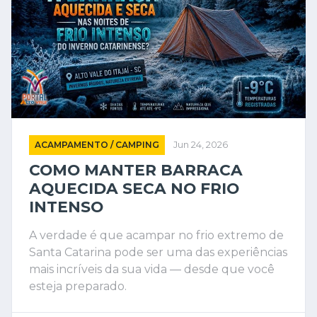
ACAMPAMENTO / CAMPING
Jun 24, 2026
COMO MANTER BARRACA
AQUECIDA SECA NO FRIO
INTENSO
A verdade é que acampar no frio extremo de
Santa Catarina pode ser uma das experiências
mais incríveis da sua vida — desde que você
esteja preparado.