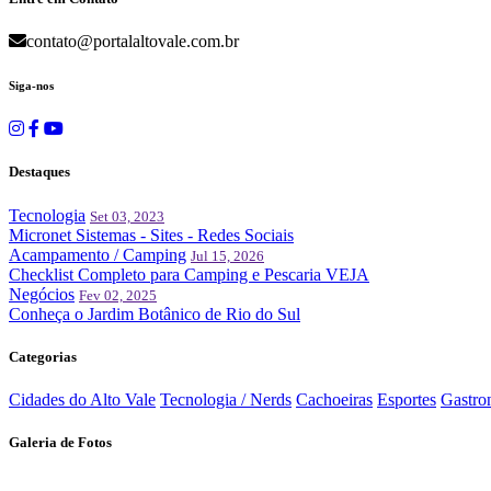
contato@portalaltovale.com.br
Siga-nos
Destaques
Tecnologia
Set 03, 2023
Micronet Sistemas - Sites - Redes Sociais
Acampamento / Camping
Jul 15, 2026
Checklist Completo para Camping e Pescaria VEJA
Negócios
Fev 02, 2025
Conheça o Jardim Botânico de Rio do Sul
Categorias
Cidades do Alto Vale
Tecnologia / Nerds
Cachoeiras
Esportes
Gastro
Galeria de Fotos