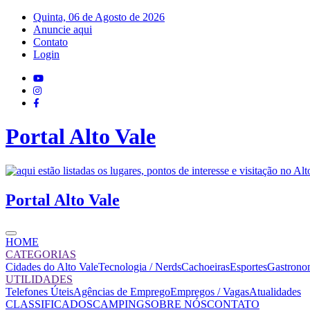
Quinta, 06 de Agosto de 2026
Anuncie aqui
Contato
Login
Portal
Alto Vale
Portal
Alto Vale
HOME
CATEGORIAS
Cidades do Alto Vale
Tecnologia / Nerds
Cachoeiras
Esportes
Gastrono
UTILIDADES
Telefones Úteis
Agências de Emprego
Empregos / Vagas
Atualidades
CLASSIFICADOS
CAMPING
SOBRE NÓS
CONTATO