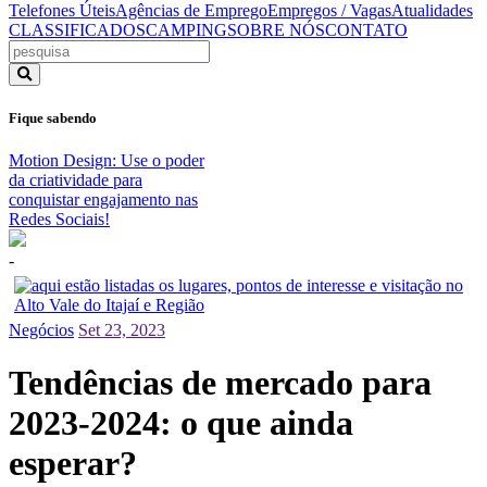
Telefones Úteis
Agências de Emprego
Empregos / Vagas
Atualidades
CLASSIFICADOS
CAMPING
SOBRE NÓS
CONTATO
Fique sabendo
Motion Design: Use o poder
da criatividade para
conquistar engajamento nas
Redes Sociais!
-
Negócios
Set 23, 2023
Tendências de mercado para
2023-2024: o que ainda
esperar?