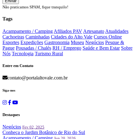
Enviar
Não praticamos SPAM, fique tranquilo!
Tags
Acampamento / Camping
Afiliados PAV
Artesanato
Atualidades
Cachoeiras
Caminhadas
Cidades do Alto Vale
Cursos Online
Esportes
Expedições
Gastronomia
Museu
Negócios
Pesque &
Pague
Pousadas / Chalés
RH / Emprego
Saúde e Bem Estar
Sobre
Nós
Tecnologia
Turismo Rural
Entre em Contato
contato@portalaltovale.com.br
Siga-nos
Destaques
Negócios
Fev 02, 2025
Conheça o Jardim Botânico de Rio do Sul
Acampamento / Camping
Jun 20, 2026