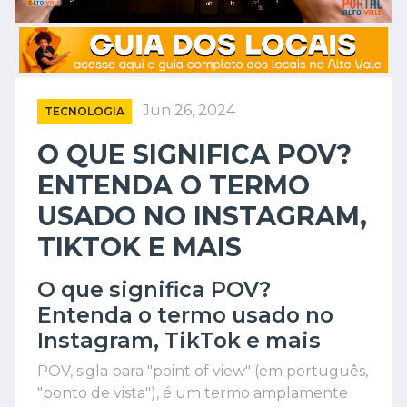
Jun 26, 2024
TECNOLOGIA
O QUE SIGNIFICA POV?
ENTENDA O TERMO
USADO NO INSTAGRAM,
TIKTOK E MAIS
O que significa POV?
Entenda o termo usado no
Instagram, TikTok e mais
POV, sigla para "point of view" (em português,
"ponto de vista"), é um termo amplamente